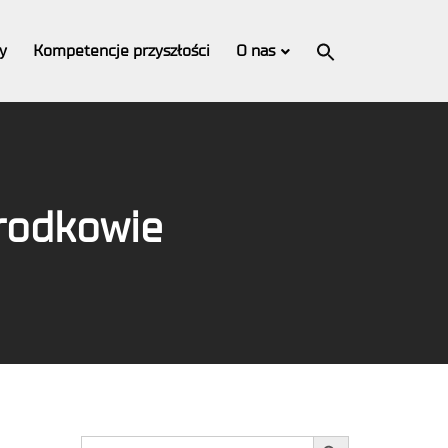
Search
for:
y
Kompetencje przyszłości
O nas
Search Button
Grodkowie
Search Button
Search