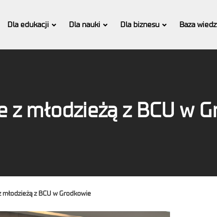
Dla edukacji
Dla nauki
Dla biznesu
Baza wiedz
e z młodzieżą z BCU w 
z młodzieżą z BCU w Grodkowie