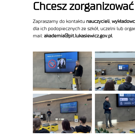
Chcesz zorganizować
Zapraszamy do kontaktu
nauczycieli
,
wykładow
dla ich podopiecznych ze szkół, uczelni lub or
mail:
akademia@pit.lukasiewicz.gov.pl
.