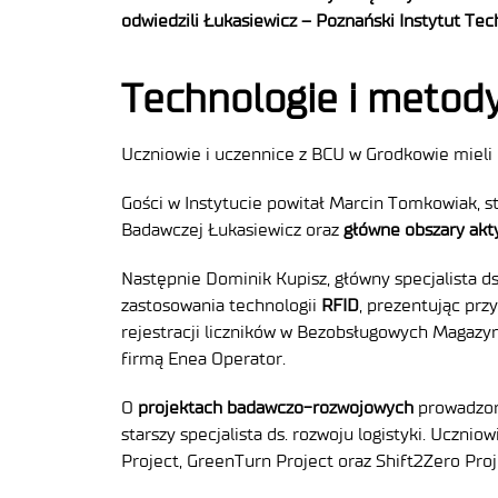
odwiedzili Łukasiewicz – Poznański Instytut Tec
Technologie i metody
Uczniowie i uczennice z BCU w Grodkowie mieli o
Gości w Instytucie powitał Marcin Tomkowiak, st
Badawczej Łukasiewicz oraz
główne obszary akt
Następnie Dominik Kupisz, główny specjalista ds
zastosowania technologii
RFID
, prezentując pr
rejestracji liczników w Bezobsługowych Magazyn
firmą Enea Operator.
O
projektach badawczo-rozwojowych
prowadzon
starszy specjalista ds. rozwoju logistyki. Ucznio
Project, GreenTurn Project oraz Shift2Zero Proj