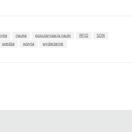
tyka
nauka
popularyzacja nauki
RFID
SON
wiedza
wizyta
wydarzenie