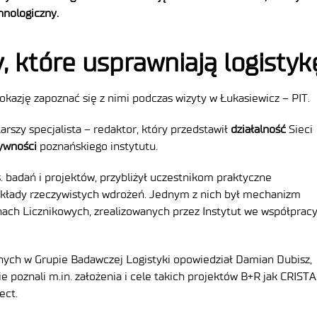
hnologiczny.
, które usprawniają logistyk
kazję zapoznać się z nimi podczas wizyty w Łukasiewicz – PIT.
arszy specjalista – redaktor, który przedstawił
działalność
Sieci
ywności
poznańskiego instytutu.
. badań i projektów, przybliżył uczestnikom praktyczne
zykłady rzeczywistych wdrożeń. Jednym z nich był mechanizm
ach Licznikowych, zrealizowanych przez Instytut we współpracy
ych w Grupie Badawczej Logistyki opowiedział Damian Dubisz,
wie poznali m.in. założenia i cele takich projektów B+R jak CRIST
ect.