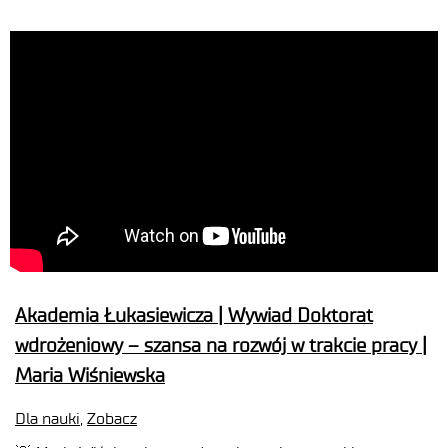
Akademia Łukasiewicza | Wywiad Doktorat
wdrożeniowy – szansa na rozwój w trakcie pracy |
Maria Wiśniewska
Dla nauki
,
Zobacz