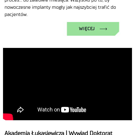
nowoczesne implanty mogły jak najszybciej trafić do
pacjentów.
WIĘCEJ
Akademia Łukasiewicza | Wywiad Doktorat