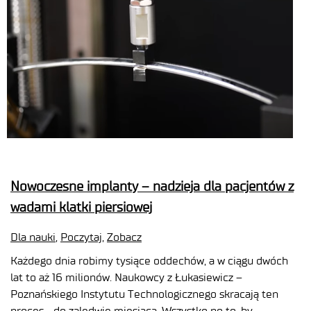
Nowoczesne implanty – nadzieja dla pacjentów z
wadami klatki piersiowej
Dla nauki
,
Poczytaj
,
Zobacz
Każdego dnia robimy tysiące oddechów, a w ciągu dwóch
lat to aż 16 milionów. Naukowcy z Łukasiewicz –
Poznańskiego Instytutu Technologicznego skracają ten
proces… do zaledwie miesiąca. Wszystko po to, by