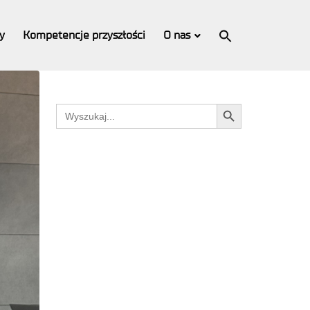
Search
for:
y
Kompetencje przyszłości
O nas
Search Button
Search Button
Search
for: