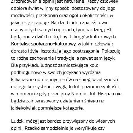
Zróżnicowanie opinii jest naturalne. Każdy człowiek
odbiera świat w inny sposób, dostosowany do jego
możliwości, przekonań oraz ogółu okoliczności, w
jakich się znajduje. Bardzo trudno znaleźć dwie
osoby o tych samych opiniach, tym bardziej, jeśli
będą one z dwóch odrębnych kręgów kulturowych.
Kontekst społeczno-kulturowy
, w jakim człowiek
dorasta i żyje, kształtuje jego postrzeganie. Pokazują
to różne zachowania i tradycje, a nawet sam język.
Dla przykładu ludność zamieszkująca koło
podbiegunowe w swoich językach wyróżnia
kilkanaście odmiennych słów na śnieg, w zależności
od jego konsystencji, wyglądu lub poziomu sypkości,
w momencie gdy przeciętny Niemiec lub Hiszpan nie
będzie zainteresowany dzieleniem śniegu na
jakiekolwiek pomniejsze kategorie.
Ludzki mózg jest bardzo przywiązany do własnych
opinii. Rzadko samodzielnie je weryfikuje czy