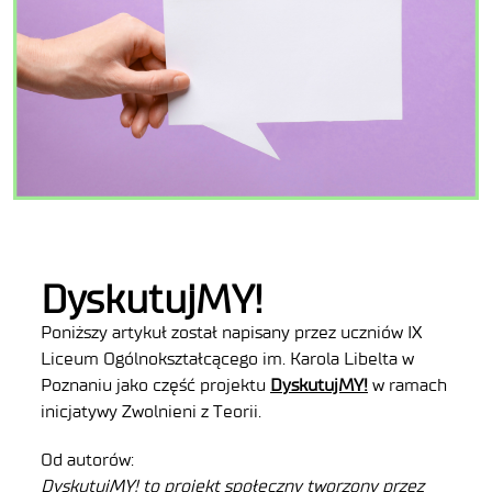
DyskutujMY!
Poniższy artykuł został napisany przez uczniów IX
Liceum Ogólnokształcącego im. Karola Libelta w
Poznaniu jako część projektu
DyskutujMY!
w ramach
inicjatywy Zwolnieni z Teorii.
Od autorów:
DyskutujMY! to projekt społeczny tworzony przez