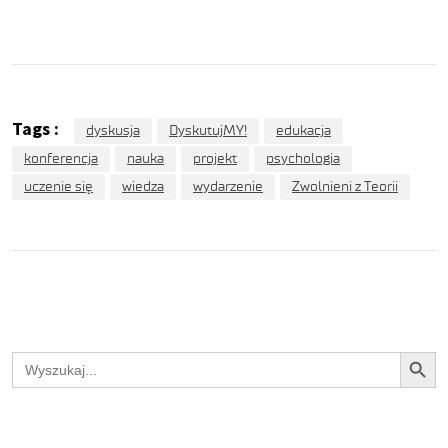
Tags :
dyskusja
DyskutujMY!
edukacja
konferencja
nauka
projekt
psychologia
uczenie się
wiedza
wydarzenie
Zwolnieni z Teorii
Search Button
Search
for: