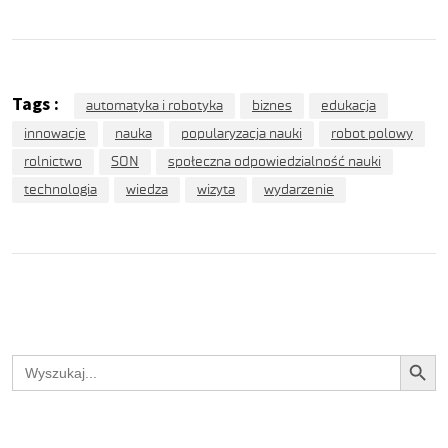
Tags :
automatyka i robotyka
biznes
edukacja
innowacje
nauka
popularyzacja nauki
robot polowy
rolnictwo
SON
społeczna odpowiedzialność nauki
technologia
wiedza
wizyta
wydarzenie
Search Button
Search
for: