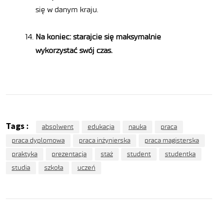
się w danym kraju.
Na koniec: starajcie się maksymalnie
wykorzystać swój czas.
Tags :
absolwent
edukacja
nauka
praca
praca dyplomowa
praca inżynierska
praca magisterska
praktyka
prezentacja
staż
student
studentka
studia
szkoła
uczeń