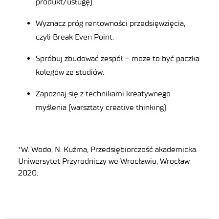
produkt/usługę).
Wyznacz próg rentowności przedsięwzięcia,
czyli Break Even Point.
Spróbuj zbudować zespół – może to być paczka
kolegów ze studiów.
Zapoznaj się z technikami kreatywnego
myślenia (warsztaty creative thinking).
*
W. Wodo, N. Kuźma,
Przedsiębiorczość akademicka
.
Uniwersytet Przyrodniczy we Wrocławiu, Wrocław
2020.