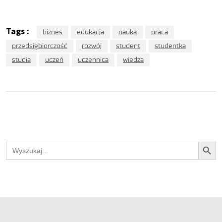
Tags :
biznes
edukacja
nauka
praca
przedsiębiorczość
rozwój
student
studentka
studia
uczeń
uczennica
wiedza
Search Button
Search
for: