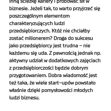
inną ścieżkę kariery i próbować sił w
biznesie.
Jeżeli tak, to warto przyjrzeć się
poszczególnym el
e
mentom
charakteryzujących ludzi
przedsiębiorczych.
Któż nie chciałby
zostać milionerem
?
Droga
do sukcesu
jako przedsiębiorcy jest trudna
– nie
każdemu się
uda
.
Z
pewnością
jednak
np.
aktywny udział
w dodatkowych
zajęciach
z przedsiębiorczości
będzie dobrym
przygotowaniem
.
Dobra wiadomość jest
też
taka, że wiele s
tart
–
upów
powstało
właśnie
dzięki pomysłowości młodych
ludzi biznesu
.