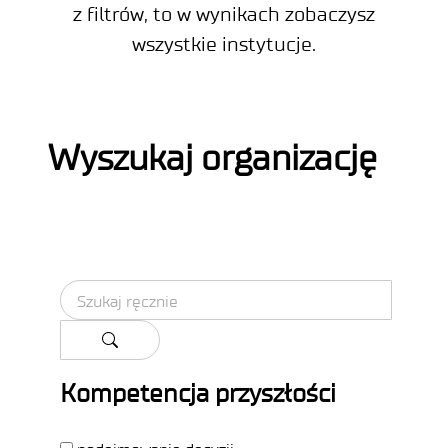
z filtrów, to w wynikach zobaczysz
wszystkie instytucje.
Wyszukaj organizację
S
z
u
k
Kompetencja przyszłości
a
j