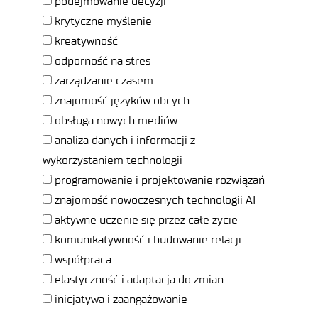
podejmowanie decyzji
o
krytyczne myślenie
r
kreatywność
g
odporność na stres
a
zarządzanie czasem
n
znajomość języków obcych
i
obsługa nowych mediów
z
analiza danych i informacji z
a
wykorzystaniem technologii
c
programowanie i projektowanie rozwiązań
j
znajomość nowoczesnych technologii AI
i
aktywne uczenie się przez całe życie
:
komunikatywność i budowanie relacji
współpraca
elastyczność i adaptacja do zmian
inicjatywa i zaangażowanie