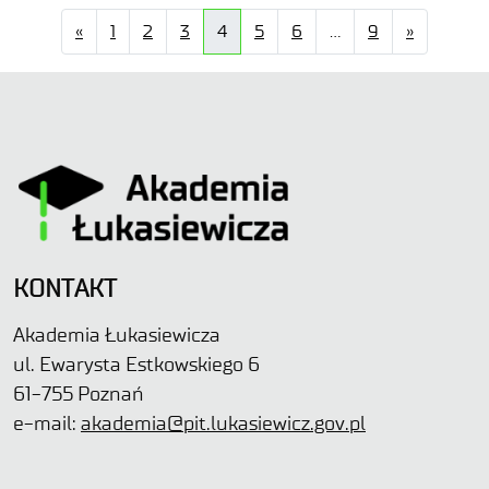
«
1
2
3
4
5
6
…
9
»
KONTAKT
Akademia Łukasiewicza
ul. Ewarysta Estkowskiego 6
61-755 Poznań
e-mail:
akademia@pit.lukasiewicz.gov.pl