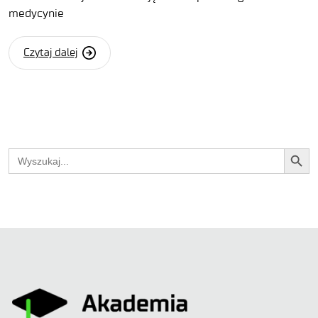
medycynie
Czytaj dalej
Search Button
Search
for: