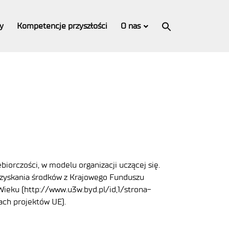
Search
for:
y
Kompetencje przyszłości
O nas
Search Button
biorczości, w modelu organizacji uczącej się.
 pozyskania środków z Krajowego Funduszu
Wieku (http://www.u3w.byd.pl/id,1/strona-
ach projektów UE).