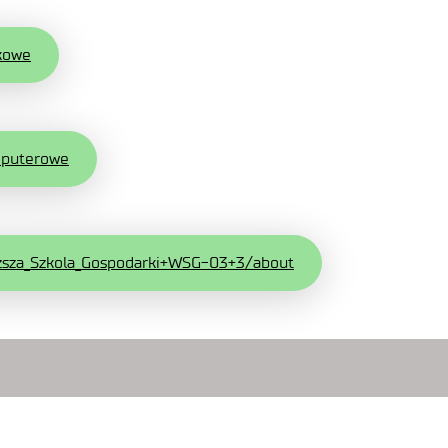
ykowe
mputerowe
yzsza_Szkola_Gospodarki+WSG-03+3/about