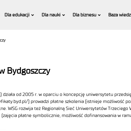
Dla edukacji
Dla nauki
Dla biznesu
Baza wiedz
czy
 w Bydgoszczy
) działa od 2005 r. w oparciu o koncepcję uniwersytetu przedsię
yfikaty.byd.pl/) prowadzi płatne szkolenia (istnieje możliwość
tne. WSG rozwija też Regionalną Sieć Uniwersytetów Trzeciego 
 (zajęcia płatne symbolicznie, możliwość dofinansowania w ram