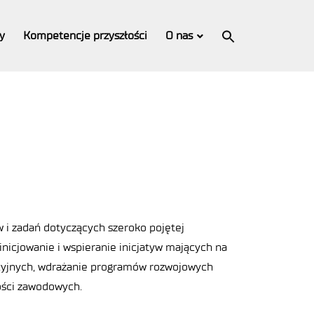
Search
for:
y
Kompetencje przyszłości
O nas
Search Button
w i zadań dotyczących szeroko pojętej
inicjowanie i wspieranie inicjatyw mających na
kacyjnych, wdrażanie programów rozwojowych
ności zawodowych.