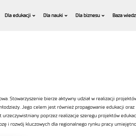
Dla edukacji
Dla nauki
Dla biznesu
Baza wiedz
owa. Stowarzyszenie bierze aktywny udział w realizacji projektó
 młodzieży. Jego celem jest również propagowanie edukacji oraz 
st urzeczywistniany poprzez realizacje szeregu projektów edu
agnozę i rozwój kluczowych dla regionalnego rynku pracy umiejęt