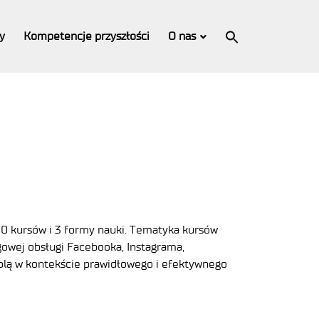
Search
for:
y
Kompetencje przyszłości
O nas
Search Button
90 kursów i 3 formy nauki. Tematyka kursów
gowej obsługi Facebooka, Instagrama,
olą w kontekście prawidłowego i efektywnego