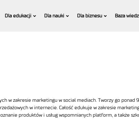
Dla edukacji
Dla nauki
Dla biznesu
Baza wiedz
ych w zakresie marketingu w social mediach. Tworzy go ponad 
przedażowych w internecie. Całość edukuje w zakresie marketin
oznanie produktów i usług wspomnianych platform, a także szk