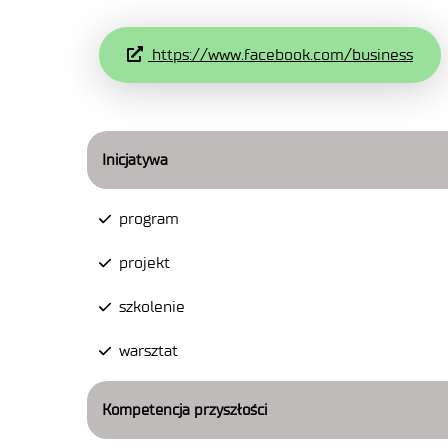
https://www.facebook.com/business
Inicjatywa
program
projekt
szkolenie
warsztat
Kompetencja przyszłości